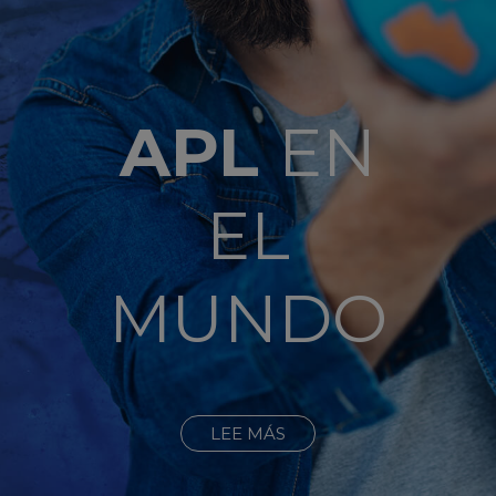
APL
EN
EL
MUNDO
LEE MÁS