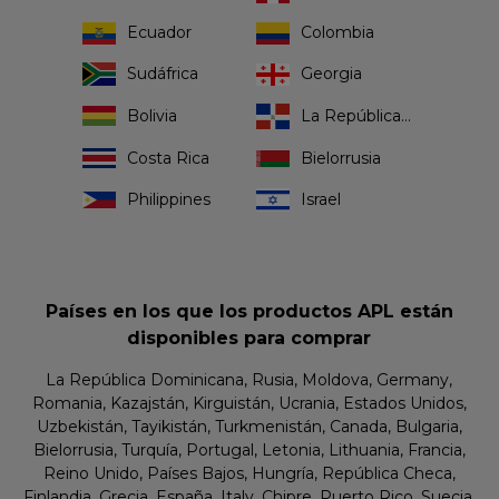
Ecuador
Colombia
Sudáfrica
Georgia
Bolivia
La República Dominicana
Costa Rica
Bielorrusia
Philippines
Israel
Países en los que los productos APL están
disponibles para comprar
La República Dominicana, Rusia, Moldova, Germany,
Romania, Kazajstán, Kirguistán, Ucrania, Estados Unidos,
Uzbekistán, Tayikistán, Turkmenistán, Canada, Bulgaria,
Bielorrusia, Turquía, Portugal, Letonia, Lithuania, Francia,
Reino Unido, Países Bajos, Hungría, República Checa,
Finlandia, Grecia, España, Italy, Chipre, Puerto Rico, Suecia,