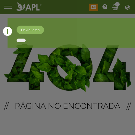
0
De Acuerdo
// PÁGINA NO ENCONTRADA //