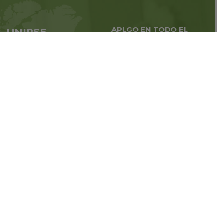
APLGO EN TODO EL
UNIRSE
MUNDO
APLGO ahora
Negocios globales en
todo
el mundo
Regístrate
Estén atentos a las noticias de
la compañía
SIGA CON NOSOTROS:
© 2011-2026