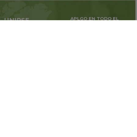
APLGO EN TODO EL
UNIRSE
MUNDO
APLGO ahora
Negocios globales en
todo
el mundo
Regístrate
Estén atentos a las noticias de
la compañía
SIGA CON NOSOTROS:
© 2011-2026