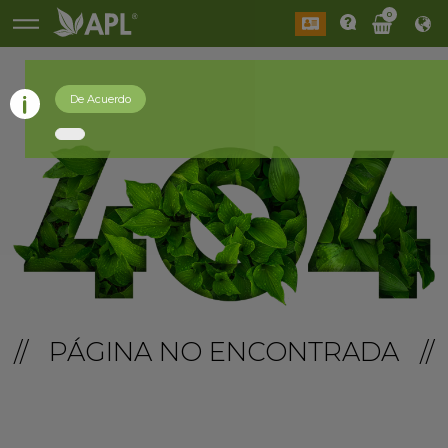
0
De Acuerdo
// PÁGINA NO ENCONTRADA //