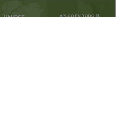
APLGO EN TODO EL
UNIRSE
MUNDO
APLGO ahora
Negocios globales en
todo
el mundo
Regístrate
Estén atentos a las noticias de
la compañía
SIGA CON NOSOTROS:
© 2011-2026