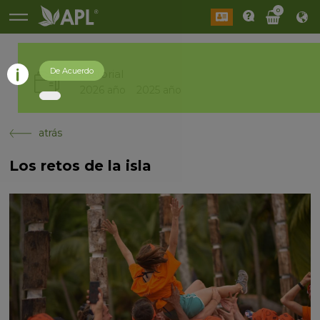
0
De Acuerdo
Historial
2026 año
2025 año
atrás
Los retos de la isla