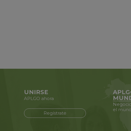
UNIRSE
APLG
MUN
APLGO ahora
Negocio
el mun
Regístrate