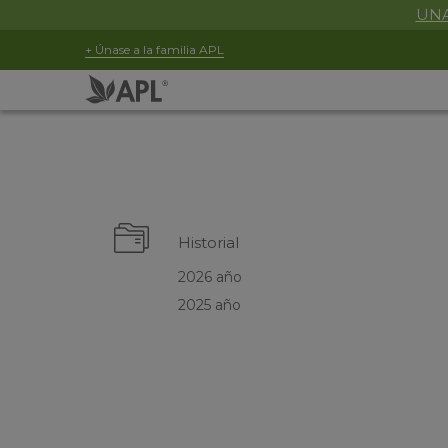
UNA
+ Únase a la familia APL
Historial
2026 año
2025 año