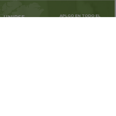
APLGO EN TODO EL
UNIRSE
MUNDO
APLGO ahora
Negocios globales en
todo
el mundo
Regístrate
Estén atentos a las noticias de
la compañía
SIGA CON NOSOTROS:
© 2011-2026