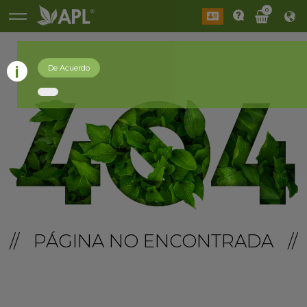
0
De Acuerdo
// PÁGINA NO ENCONTRADA //