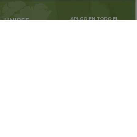
APLGO EN TODO EL
UNIRSE
MUNDO
APLGO ahora
Negocios globales en
todo
el mundo
Regístrate
Estén atentos a las noticias de
la compañía
SIGA CON NOSOTROS:
© 2011-2026