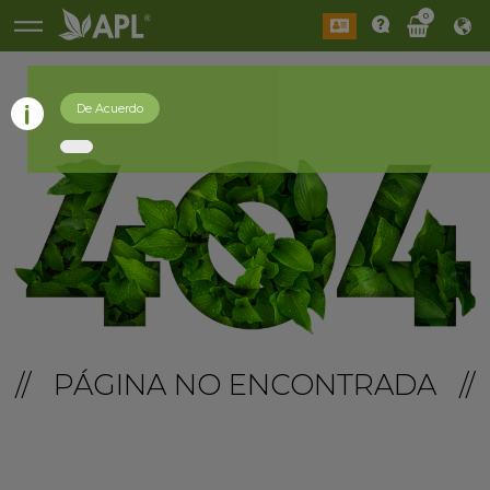
0
De Acuerdo
// PÁGINA NO ENCONTRADA //